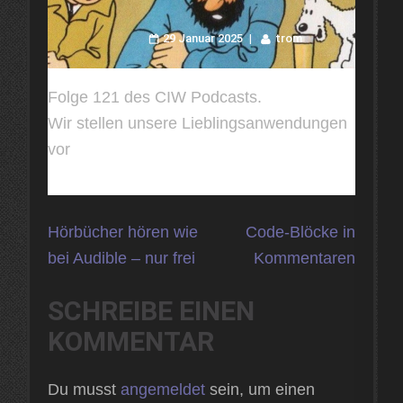
29 Januar 2025
trom
Folge 121 des CIW Podcasts.
Wir stellen unsere Lieblingsanwendungen
vor
Beitragsnavigation
Hörbücher hören wie
Code-Blöcke in
bei Audible – nur frei
Kommentaren
SCHREIBE EINEN
KOMMENTAR
Du musst
angemeldet
sein, um einen