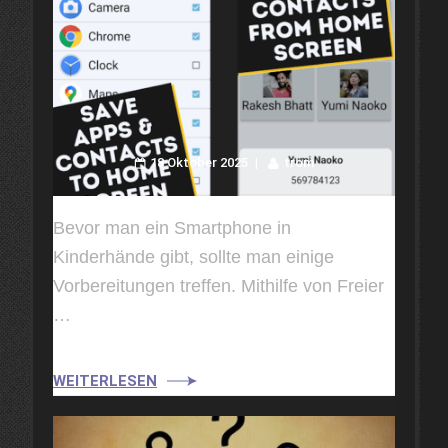
18 Oktober 2025
trom
Bevor man ein Smartphone in
Kinderhände gibt, sollte man einige
Vorbereitungen treffen. Mithilfe von Freier
…
WEITERLESEN