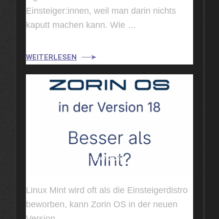
Einsteiger:innen, weil man darin nichts
kaputt machen kann. Wie …
WEITERLESEN
20 Oktober 2025
trom
Linux Mint wird oft als die Einsteigerdistro
beworben, kann Zorin OS in der neuen
Version …