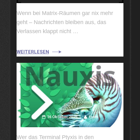
Wenn bei Matrix-Räumen gar nix mehr
geht – Nachrichten bleiben aus, das
Verlassen klappt nicht …
WEITERLESEN
16 Oktober 2025
trom
Wer das Terminal Ptyxis in den