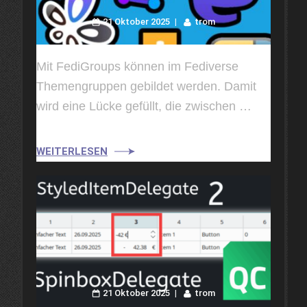
21 Oktober 2025
trom
Mit FediGroups können im Fediverse
Themengruppen gebildet werden. Damit
wird eine Lücke gefüllt, die zwischen …
WEITERLESEN
21 Oktober 2025
trom