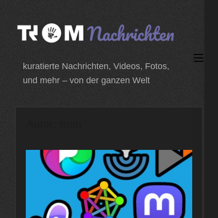
Zum
Inhalt
springen
(Enter
kuratierte Nachrichten, Videos, Fotos,
drücken)
und mehr – von der ganzen Welt
Autor:
trom