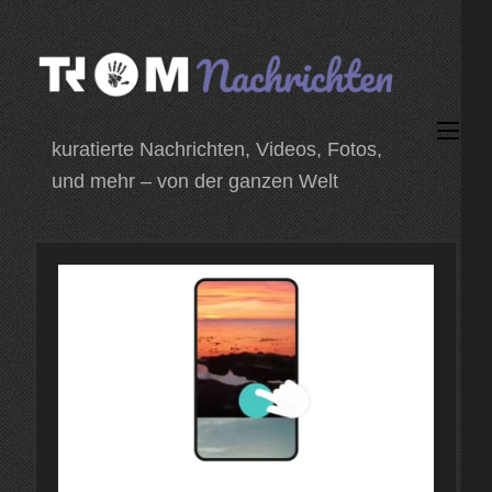
Zum
Inhalt
springen
(Enter
kuratierte Nachrichten, Videos, Fotos,
drücken)
und mehr – von der ganzen Welt
1 November 2024