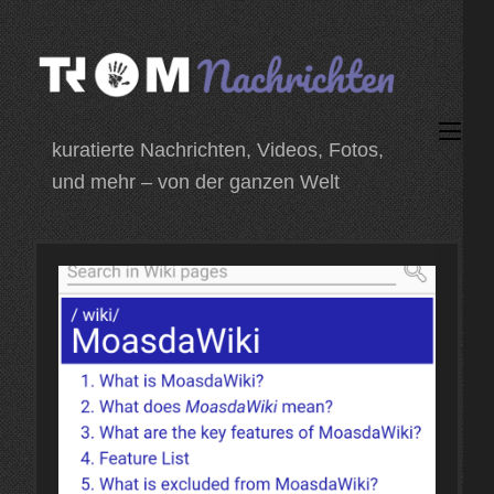
Zum
Inhalt
springen
(Enter
kuratierte Nachrichten, Videos, Fotos,
drücken)
und mehr – von der ganzen Welt
2 November 2024