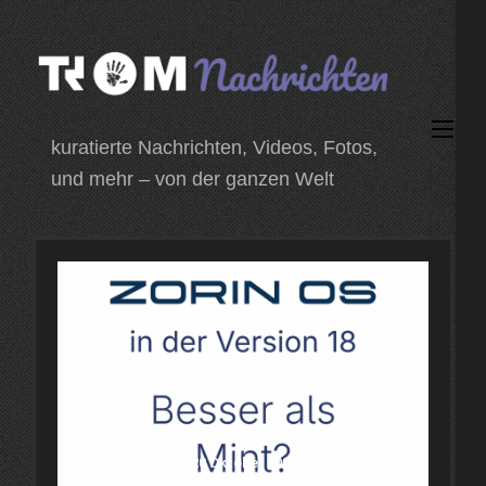
Zum
Inhalt
springen
(Enter
kuratierte Nachrichten, Videos, Fotos,
drücken)
und mehr – von der ganzen Welt
20 Oktober 2025
trom