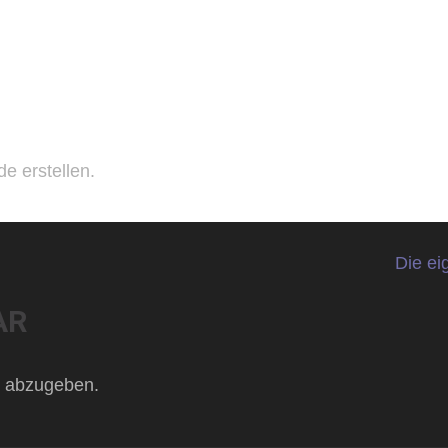
27 Mai 2025
trom
e erstellen.
Die ei
AR
 abzugeben.