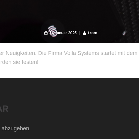
24 Januar 2025
trom
er Neuigkeiten. Die Firma Volla Systems startet mit dem
rden sie testen!
AR
 abzugeben.