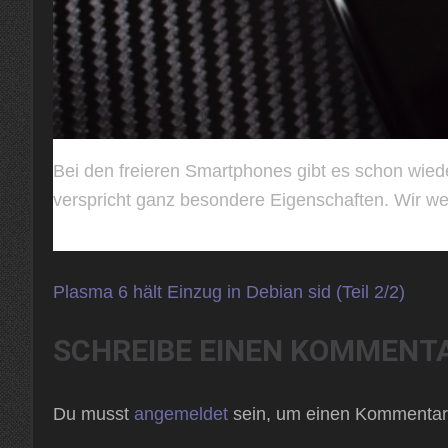
Bei den freieren Smartphones gibt es schon wied
verspricht ganz besondere Eigenschaften. Wir we
Beitragsnavigation
Plasma 6 hält Einzug in Debian sid (Teil 2/2)
SCHREIBE EINEN KOMMENT
Du musst
angemeldet
sein, um einen Kommentar