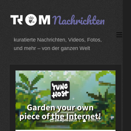
Zum
Inhalt
springen
(Enter
kuratierte Nachrichten, Videos, Fotos,
drücken)
und mehr – von der ganzen Welt
26 April 2025
trom