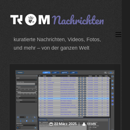
Zum
Inhalt
springen
(Enter
kuratierte Nachrichten, Videos, Fotos,
drücken)
und mehr – von der ganzen Welt
22 März 2025
trom