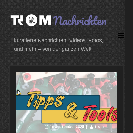
Zum
Inhalt
springen
(Enter
kuratierte Nachrichten, Videos, Fotos,
drücken)
und mehr – von der ganzen Welt
16 September 2025
trom