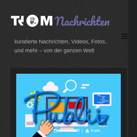
Zum
Inhalt
springen
(Enter
kuratierte Nachrichten, Videos, Fotos,
drücken)
und mehr – von der ganzen Welt
14 Juli 2025
trom