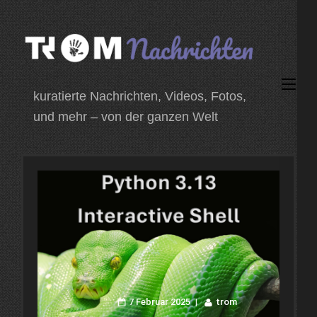
Zum
Inhalt
springen
(Enter
kuratierte Nachrichten, Videos, Fotos,
drücken)
und mehr – von der ganzen Welt
7 Februar 2025
trom