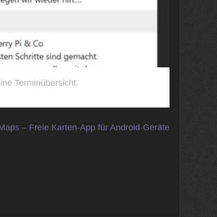
ine Terminübersicht.
Maps – Freie Karten-App für Android-Geräte