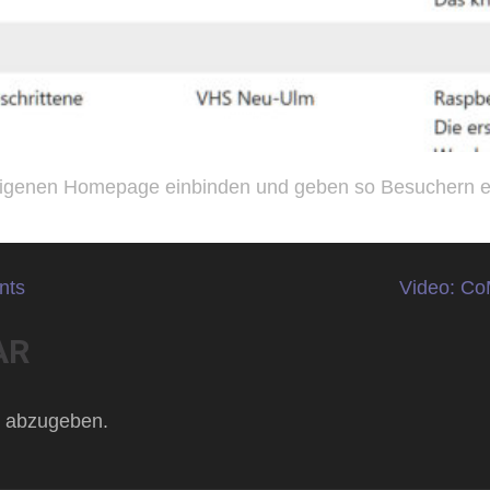
20 Juni 2025
trom
 eigenen Homepage einbinden und geben so Besuchern e
nts
Video: Co
AR
 abzugeben.