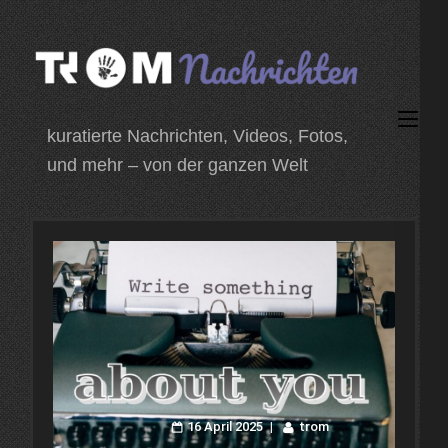
Zum
Inhalt
springen
(Enter
kuratierte Nachrichten, Videos, Fotos,
drücken)
und mehr – von der ganzen Welt
16 April 2025
trom