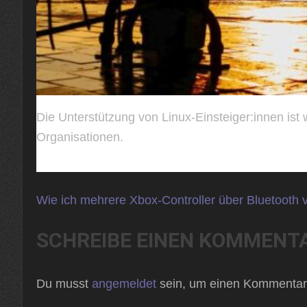
Die Unterstützung von Linux-Einsteiger:innen ist w
Organisationen.
Beitragsnavigation
Wie ich mehrere Xbox-Controller über Bluetooth 
SCHREIBE EINEN KOMMENT
Du musst
angemeldet
sein, um einen Kommentar