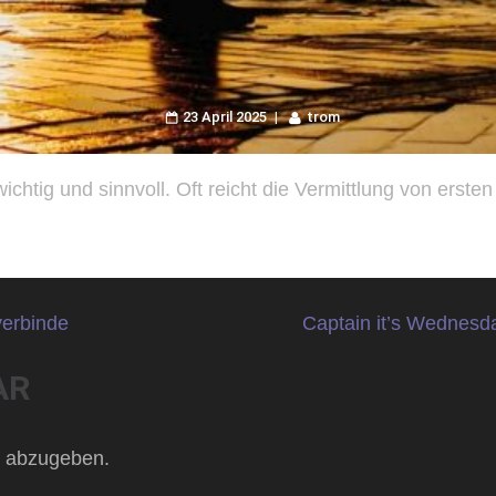
23 April 2025
trom
ichtig und sinnvoll. Oft reicht die Vermittlung von erste
verbinde
Captain it’s Wednesd
AR
 abzugeben.