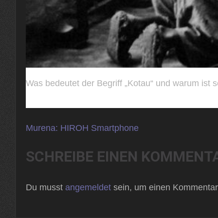
Was bedeutet der Begriff „Kotau“ und warum ist 
Beitragsnavigation
Murena: HIROH Smartphone
SCHREIBE EINEN KOMMENT
Du musst
angemeldet
sein, um einen Kommentar