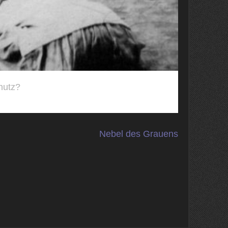
hutz?
Nebel des Grauens