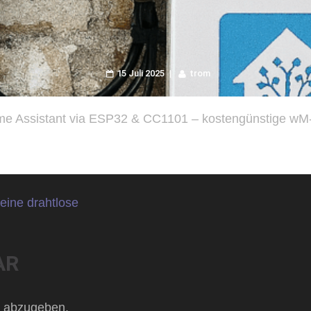
15 Juli 2025
trom
Home Assistant via ESP32 & CC1101 – kostengünstige wM
eine drahtlose
AR
 abzugeben.