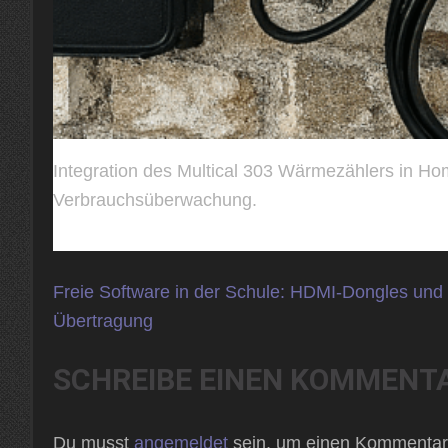
Integration des Multical 303 Wärmezählers in 
Verbrauchsüberwachung.
Beitragsnavigation
Freie Software in der Schule: HDMI-Dongles und 
Übertragung
SCHREIBE EINEN KOMMENT
Du musst
angemeldet
sein, um einen Kommentar