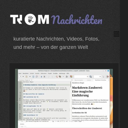
Zum
Inhalt
springen
(Enter
kuratierte Nachrichten, Videos, Fotos,
drücken)
und mehr – von der ganzen Welt
28 April 2025
trom