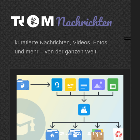
Zum
Inhalt
springen
(Enter
kuratierte Nachrichten, Videos, Fotos,
drücken)
und mehr – von der ganzen Welt
29 Juli 2025
trom