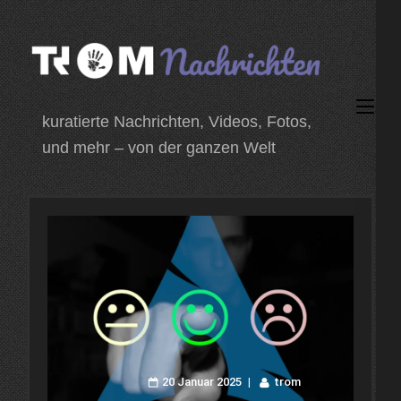
Zum
Inhalt
springen
(Enter
kuratierte Nachrichten, Videos, Fotos,
drücken)
und mehr – von der ganzen Welt
20 Januar 2025
trom