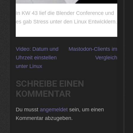
In KW 43 lief die Blender Conference und
es gab Stress unter den Linux Entwicklern.
Beitragsnavigation
Video: Datum und
Mastodon-Clients im
Uhrzeit einstellen
Vergleich
unter Linux
SCHREIBE EINEN
KOMMENTAR
Du musst
angemeldet
sein, um einen
Kommentar abzugeben.