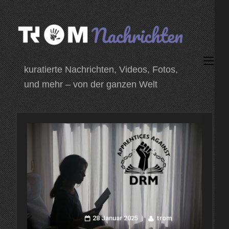
Zum
Inhalt
springen
(Enter
kuratierte Nachrichten, Videos, Fotos,
drücken)
und mehr – von der ganzen Welt
28 Januar 2025
trom