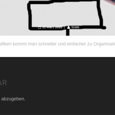
25 März 2025
trom
Grafiken kommt man schneller und einfacher zu Organisa
AR
 abzugeben.