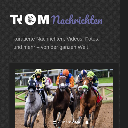
Zum
Inhalt
springen
(Enter
kuratierte Nachrichten, Videos, Fotos,
drücken)
und mehr – von der ganzen Welt
29 März 2024