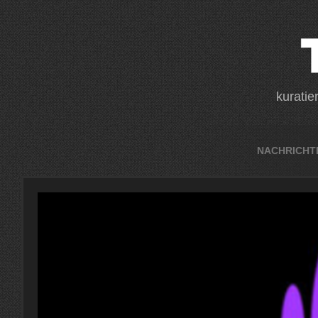
Zum
Inhalt
springen
(Enter
kuratie
drücken)
NACHRICHT