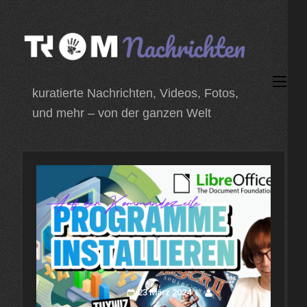
Zum
Inhalt
springen
(Enter
kuratierte Nachrichten, Videos, Fotos,
drücken)
und mehr – von der ganzen Welt
23 März 2024