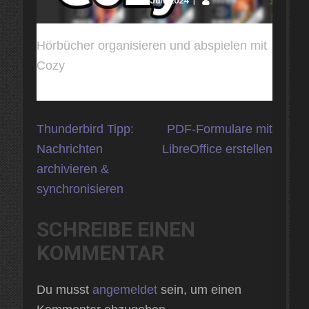
4 Juni 2024
Hörbücher organisieren und abspielen mit
Cozy
Beitragsnavigation
Thunderbird Tipp:
PDF-Formulare mit
Nachrichten
LibreOffice erstellen
archivieren &
synchronisieren
SCHREIBE EINEN
KOMMENTAR
Du musst
angemeldet
sein, um einen