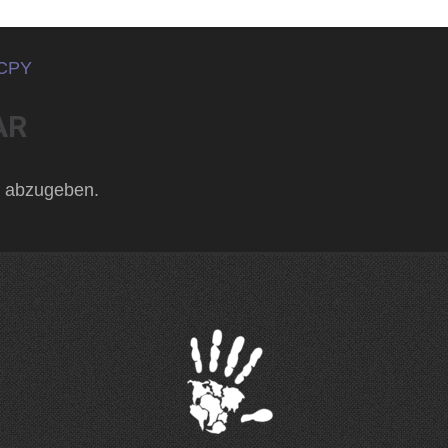
RCPY
AR
 abzugeben.